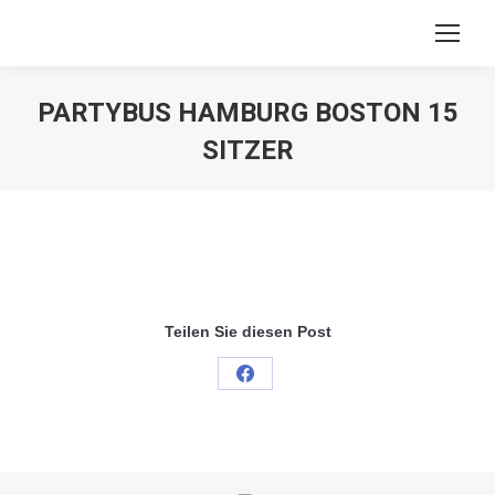
PARTYBUS HAMBURG BOSTON 15
SITZER
Sie befinden sich hier:
Teilen Sie diesen Post
Share
on
Facebook