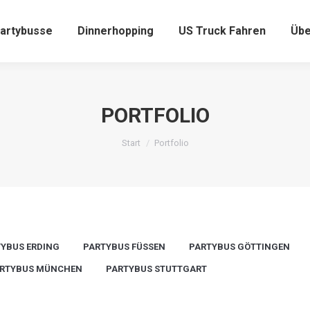
artybusse
Dinnerhopping
US Truck Fahren
Übe
PORTFOLIO
Sie befinden sich hier:
Start
Portfolio
YBUS ERDING
PARTYBUS FÜSSEN
PARTYBUS GÖTTINGEN
RTYBUS MÜNCHEN
PARTYBUS STUTTGART