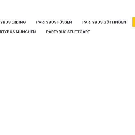
YBUS ERDING
PARTYBUS FÜSSEN
PARTYBUS GÖTTINGEN
RTYBUS MÜNCHEN
PARTYBUS STUTTGART