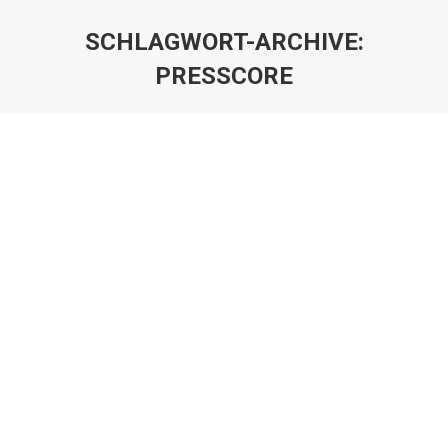
SCHLAGWORT-ARCHIVE:
PRESSCORE
Sie befinden sich hier:
STATUS BLOG POST
Blog category 01
Von
christian
8. August 2013
Kommentar hinterlassen
Aliquam ultrices erat pellen tesque lobortis fermen tum.
Vivamus in tincidunt nisl. Sed sed nisl nec dolor
semper condim entum a eu augue. Hitrices orci leo, et
feugiat eros tristiqu.