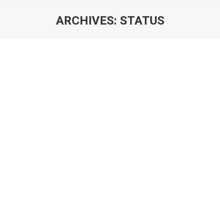
ARCHIVES:
STATUS
Sie befinden sich hier:
STATUS BLOG POST
Blog category 01
Von
christian
8. August 2013
Kommentar hinterlassen
Aliquam ultrices erat pellen tesque lobortis fermen tum.
Vivamus in tincidunt nisl. Sed sed nisl nec dolor
semper condim entum a eu augue. Hitrices orci leo, et
feugiat eros tristiqu.